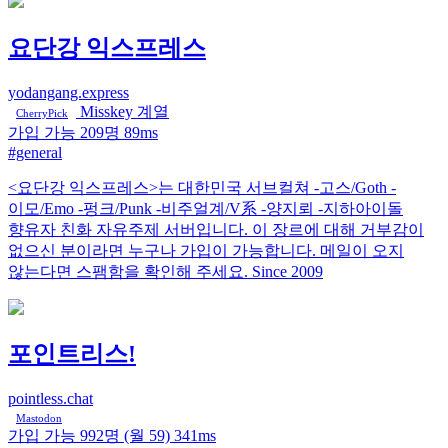
요단강 익스프레스
yodangang.express
Misskey 계열
CherryPick
가입 가능
209명
89ms
#general
<요단강 익스프레스>는 대한민국 서브컬쳐 -고스/Goth -
이모/Emo -펑크/Punk -비주얼계/V系 -양지뢰 -지하아이돌
향유자 친화 자유주제 서버입니다. 이 장르에 대해 거부감이
없으신 분이라면 누구나 가입이 가능합니다. 메일이 오지
않는다면 스팸함을 확인해 주세요. Since 2009
포인트리스!
pointless.chat
Mastodon
가입 가능
992명
(월 59)
341ms