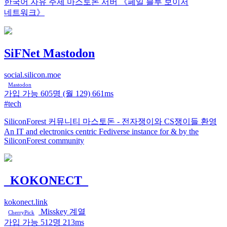
한국어 자유 주제 마스토돈 서버 《페일 블루 보이저
네트워크》
SiFNet Mastodon
social.silicon.moe
Mastodon
가입 가능
605명
(월 129)
661ms
#tech
SiliconForest 커뮤니티 마스토돈 - 전자쟁이와 CS쟁이들 환영
An IT and electronics centric Fediverse instance for & by the
SiliconForest community
_KOKONECT_
kokonect.link
Misskey 계열
CherryPick
가입 가능
512명
213ms