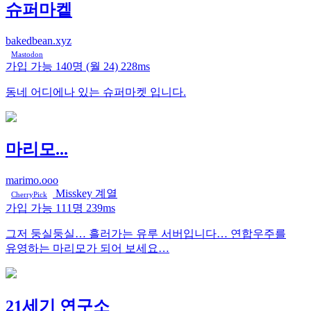
슈퍼마켙
bakedbean.xyz
Mastodon
가입 가능
140명
(월 24)
228ms
동네 어디에나 있는 슈퍼마켓 입니다.
마리모...
marimo.ooo
Misskey 계열
CherryPick
가입 가능
111명
239ms
그저 둥실둥실… 흘러가는 유루 서버입니다… 연합우주를
유영하는 마리모가 되어 보세요…
21세기 연구소