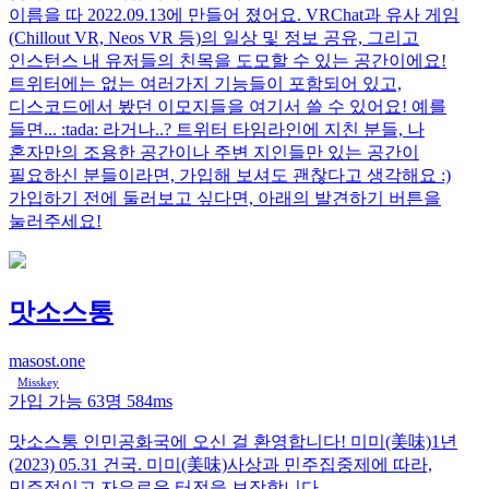
이름을 따 2022.09.13에 만들어 졌어요. VRChat과 유사 게임
(Chillout VR, Neos VR 등)의 일상 및 정보 공유, 그리고
인스턴스 내 유저들의 친목을 도모할 수 있는 공간이에요!
트위터에는 없는 여러가지 기능들이 포함되어 있고,
디스코드에서 봤던 이모지들을 여기서 쓸 수 있어요! 예를
들면... :tada: 라거나..? 트위터 타임라인에 지친 분들, 나
혼자만의 조용한 공간이나 주변 지인들만 있는 공간이
필요하신 분들이라면, 가입해 보셔도 괜찮다고 생각해요 :)
가입하기 전에 둘러보고 싶다면, 아래의 발견하기 버튼을
눌러주세요!
맛소스통
masost.one
Misskey
가입 가능
63명
584ms
맛소스통 인민공화국에 오신 걸 환영합니다! 미미(美味)1년
(2023) 05.31 건국. 미미(美味)사상과 민주집중제에 따라,
민주적이고 자유로운 터전을 보장합니다.