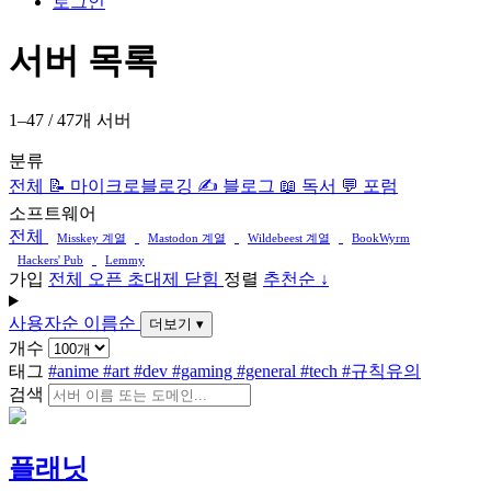
로그인
서버 목록
1–47 / 47개 서버
분류
전체
📝 마이크로블로깅
✍️ 블로그
📖 독서
💬 포럼
소프트웨어
전체
Misskey 계열
Mastodon 계열
Wildebeest 계열
BookWyrm
Hackers' Pub
Lemmy
가입
전체
오픈
초대제
닫힘
정렬
추천순 ↓
사용자순
이름순
더보기 ▾
개수
태그
#anime
#art
#dev
#gaming
#general
#tech
#규칙유의
검색
플래닛