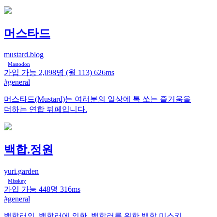
머스타드
mustard.blog
Mastodon
가입 가능
2,098명
(월 113)
626ms
#general
머스타드(Mustard)는 여러분의 일상에 톡 쏘는 즐거움을
더하는 연합 뷔페입니다.
백합.정원
yuri.garden
Misskey
가입 가능
448명
316ms
#general
백합러의, 백합러에 의한, 백합러를 위한 백합 미스키