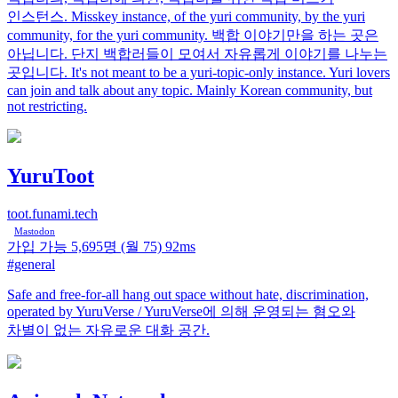
인스턴스. Misskey instance, of the yuri community, by the yuri
community, for the yuri community. 백합 이야기만을 하는 곳은
아닙니다. 단지 백합러들이 모여서 자유롭게 이야기를 나누는
곳입니다. It's not meant to be a yuri-topic-only instance. Yuri lovers
can join and talk about any topic. Mainly Korean community, but
not restricting.
YuruToot
toot.funami.tech
Mastodon
가입 가능
5,695명
(월 75)
92ms
#general
Safe and free-for-all hang out space without hate, discrimination,
operated by YuruVerse / YuruVerse에 의해 운영되는 혐오와
차별이 없는 자유로운 대화 공간.