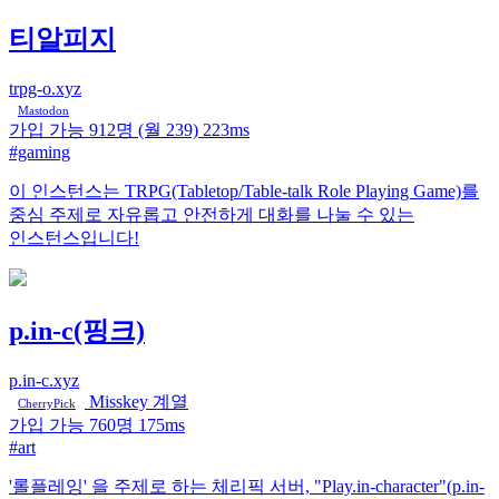
티알피지
trpg-o.xyz
Mastodon
가입 가능
912명
(월 239)
223ms
#gaming
이 인스턴스는 TRPG(Tabletop/Table-talk Role Playing Game)를
중심 주제로 자유롭고 안전하게 대화를 나눌 수 있는
인스턴스입니다!
p.in-c(핑크)
p.in-c.xyz
Misskey 계열
CherryPick
가입 가능
760명
175ms
#art
'롤플레잉' 을 주제로 하는 체리픽 서버, "Play.in-character"(p.in-